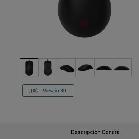
EC-CW Base de ratón
FK2
EC Base de ratón
FK 
Descripción General