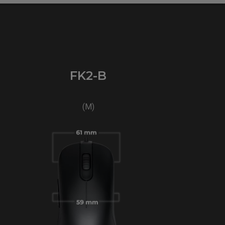
FK2-B
(M)