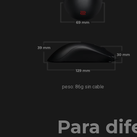
peso: 86g sin cable
Para dif