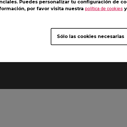
nciales. Puedes personalizar tu configuración de co
ormación, por favor visita nuestra
política de cookies
y
n con la palma
rece un soporte adicional para levantar el ratón y garantizar un a
Sólo las cookies necesarias