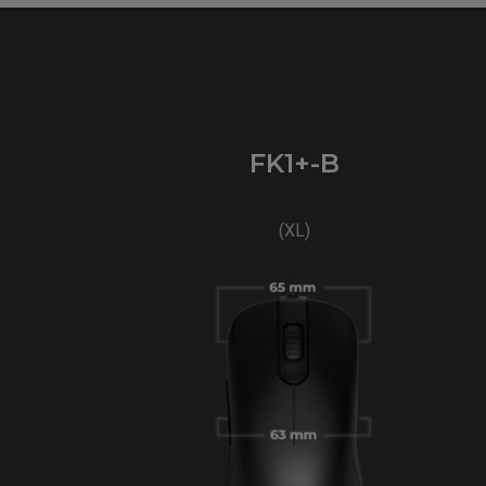
FK1+-B
(XL)