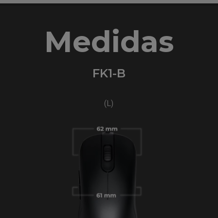
Medidas
FK1-B
(L)