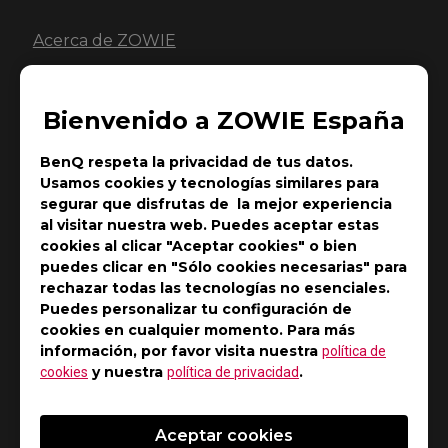
Acerca de ZOWIE
Creada a finales de 2008, ZOWIE es una marca
dedicada al desarrollo de los mejores accesorios para
Bienvenido a ZOWIE España
juegos competitivos que potencian el rendimiento de
combate de los profesionales de eSports. En 2015, la
BenQ respeta la privacidad de tus datos.
marca ZOWIE fue adquirida por BenQ Corp para
Usamos cookies y tecnologías similares para
segurar que disfrutas de la mejor experiencia
representar a la línea de productos de eSports de la
al visitar nuestra web. Puedes aceptar estas
compañía, la cual ofrece una experiencia y un disfrute
cookies al clicar "Aceptar cookies" o bien
realmente competitivos.
puedes clicar en "Sólo cookies necesarias" para
rechazar todas las tecnologías no esenciales.
Puedes personalizar tu configuración de
cookies en cualquier momento. Para más
Acerca de BenQ Corporation
información, por favor visita nuestra
política de
y nuestra
.
cookies
política de privacidad
Basada en la visión corporativa de "Bringing Enjoyment
‘N’ Quality to Life" (Brindando placer y calidad de vida),
BenQ Corporation es un proveedor de soluciones y
Aceptar cookies