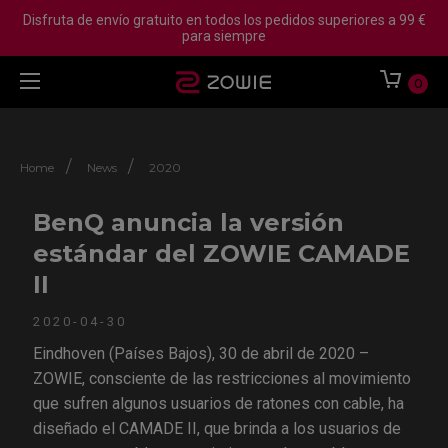
Disfruta de envío gratuito en todos los pedidos superiores a 99 €
para siempre
0
/
/
Home
News
2020
BenQ anuncia la versión
estándar del ZOWIE CAMADE
II
2020-04-30
Eindhoven (Países Bajos), 30 de abril de 2020 –
ZOWIE, consciente de las restricciones al movimiento
que sufren algunos usuarios de ratones con cable, ha
diseñado el CAMADE II, que brinda a los usuarios de