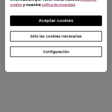
CONTÁCTENOS
y nuestra
.
cookies
política de privacidad
Centro de conocimiento
Aceptar cookies
NOTICIAS
SOBRE NOSOTROS
Sólo las cookies necesarias
Configuración
Spain / Español
Copyright © 2024 BenQ. All rights reserved. Condiciones de uso
Intimidad
&
Cookies