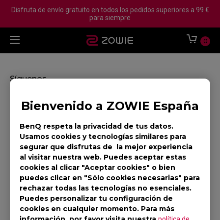
Disfruta de envío gratuito en todos los pedidos superiores a 99 €
para siempre
0
Síguenos
Bienvenido a ZOWIE España
BenQ respeta la privacidad de tus datos.
Usamos cookies y tecnologías similares para
DONDE COMPRAR
segurar que disfrutas de la mejor experiencia
al visitar nuestra web. Puedes aceptar estas
Rastreo de Orden
cookies al clicar "Aceptar cookies" o bien
puedes clicar en "Sólo cookies necesarias" para
SOPORTE
rechazar todas las tecnologías no esenciales.
Puedes personalizar tu configuración de
DESCARGAR
cookies en cualquier momento. Para más
información, por favor visita nuestra
política de