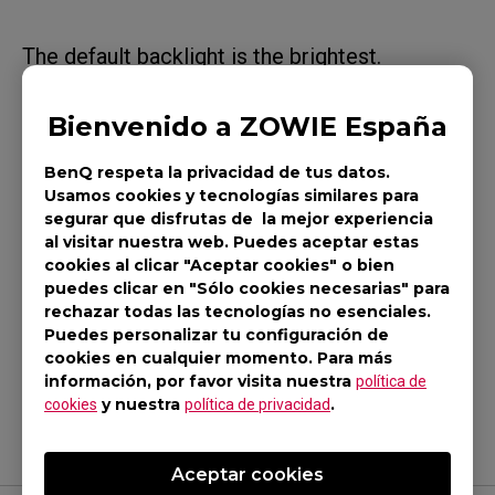
The default backlight is the brightest.
Press down keys:
Bienvenido a ZOWIE España
- Fn + F8 (To decrease the backlight)
BenQ respeta la privacidad de tus datos.
- Fn + F7 (To increase the backlight)
Usamos cookies y tecnologías similares para
segurar que disfrutas de la mejor experiencia
al visitar nuestra web. Puedes aceptar estas
cookies al clicar "Aceptar cookies" o bien
puedes clicar en "Sólo cookies necesarias" para
rechazar todas las tecnologías no esenciales.
Was this helpful ?
Puedes personalizar tu configuración de
cookies en cualquier momento. Para más
Sí
No
información, por favor visita nuestra
política de
y nuestra
.
cookies
política de privacidad
Aceptar cookies