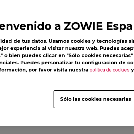
-DW Base de ratón
ZA13-DW Base de
 cannot be played through DisplayPort to ensure
ratón
her refresh rates.
Base de ratón
ZA Base de ratón
ienvenido a ZOWIE Espa
e following workarounds and one of them could so
ZA-12 DW (M)
cable to connect the monitor and PC directly for a
idad de tus datos. Usamos cookies y tecnologías si
jor experiencia al visitar nuestra web. Puedes acept
adset to connect your PC’s 3.5mm directly if you wi
s" o bien puedes clicar en "Sólo cookies necesarias"
e.
nciales. Puedes personalizar tu configuración de co
ormación, por favor visita nuestra
política de cookies
y
sh rate to 120Hz or lower if you wish to use DisplayP
Sólo las cookies necesarias
ul ?
Sí
No