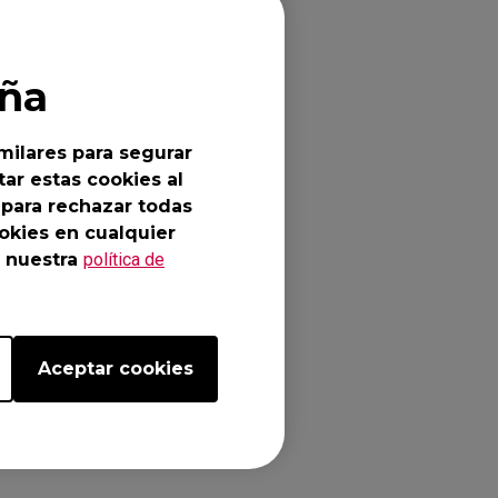
 bandwidth is
ña
lve this issue.
udio
milares para segurar
ar estas cookies al
sh to use
 para rechazar todas
okies en cualquier
 nuestra
política de
ort cable.
Aceptar cookies