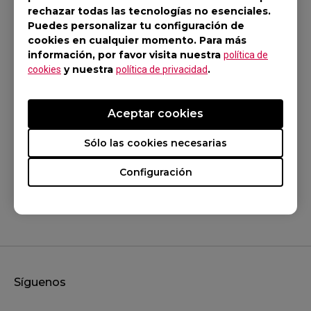
Modelos aplicables
rechazar todas las tecnologías no esenciales.
Puedes personalizar tu configuración de
G-SR (L), G-SR-SE BLUE, G-SR-SE Gris, G-SR-SE
cookies en cualquier momento. Para más
información, por favor visita nuestra
ROUGE (L), G-TF-X (L), P-SR (S), P-TF-X (S)
política de
y nuestra
.
cookies
política de privacidad
Aceptar cookies
Sólo las cookies necesarias
Was this helpful ?
Sí
No
Configuración
Síguenos