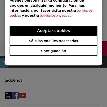
ratón Tipo A negro
Puedes personalizar tu configuración de
cookies en cualquier momento. Para más
para eSports
información, por favor visita nuestra
política de
y nuestra
.
cookies
política de privacidad
Volver al producto
Aceptar cookies
Sólo las cookies necesarias
Contáctenos
Configuración
Síguenos