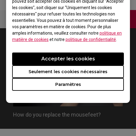
pouvez soit accepter ces cookies en cliquant sur "Accepter
les cookies", soit cliquer sur "Uniquement les cookies
nécessaires" pour refuser toutes les technologies non
Contactez-nous
essentielles. Vous pouvez à tout moment personnaliser
vos paramètres en matière de cookies. Pour de plus
amples informations, veuillez consulter notre
politique en
1
Résultats
Default
matière de cookies
et notre
politique de confidentialité
.
Accepter les cookies
Seulement les cookies nécessaires
Paramètres
How do you replace the mousefeet?