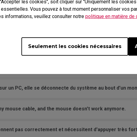
 "Accepter les cookies", soit cliquer sur "Uniquement les cookie
nce souvent lorsque j’appuie sur le bouton.
n essentielles. Vous pouvez à tout moment personnaliser vos pa
s informations, veuillez consulter notre
politique en matière de
 à faire défiler de haut en bas.
que puis-je faire pour régler ce problème ?
Seulement les cookies nécessaires
visible ou rapide à l’écran.
sur un PC, elle se déconnecte du système au bout d’un mo
 my mouse cable, and the mouse doesn't work anymore.
nnent pas correctement et nécessitent d'appuyer très fort 