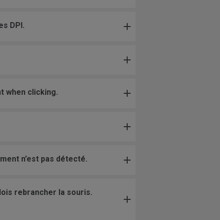
es DPI.
t when clicking.
ement n’est pas détecté.
dois rebrancher la souris.