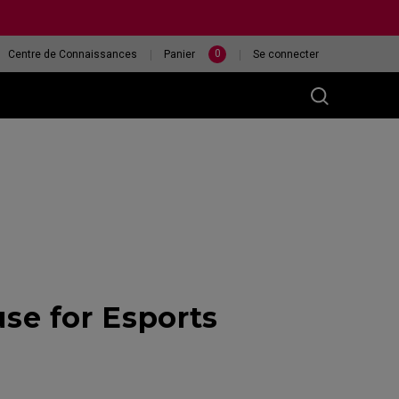
0
Centre de Connaissances
Panier
Se connecter
M)
ur
ÉCRAN XL2546X
QUELLE SOURIS EST
e for Esports
240HZ
LA PLUS ADAPTÉE À
MA MAIN ?