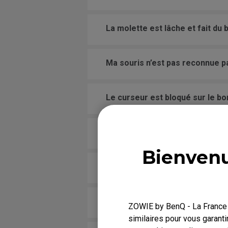
La molette est lâche et fait du 
Ma souris n’est pas reconnue p
Le curseur est bloqué sur le bo
Que faire si les patins de la so
Bienvenu
Ma souris neuve n’est pas stable
La molette fait un bruit anormal
ZOWIE by BenQ - La France r
similaires pour vous garanti