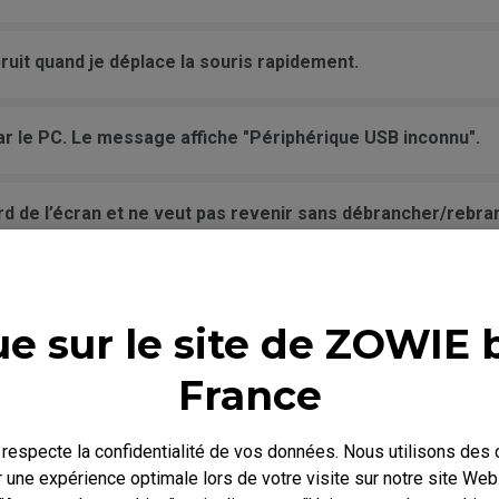
bruit quand je déplace la souris rapidement.
ar le PC. Le message affiche "Périphérique USB inconnu".
rd de l’écran et ne veut pas revenir sans débrancher/rebra
uris se sont décollés ?
e sur le site de ZOWIE 
 à plat, elle bouge quand je clique.
France
 et le bouton ne clique pas.
especte la confidentialité de vos données. Nous utilisons des
r une expérience optimale lors de votre visite sur notre site We