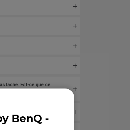
as lâche. Est-ce que ce
by BenQ -