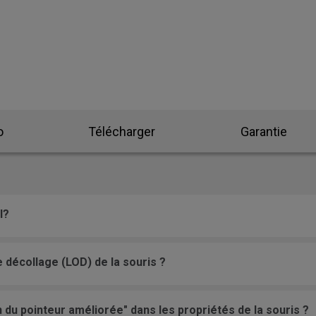
Skatez
ZA Skatez
o
Télécharger
Garantie
l?
décollage (LOD) de la souris ?
du pointeur améliorée" dans les propriétés de la souris ?