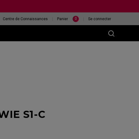
0
Centre de Connaissances
Panier
Se connecter
M)
ur
ÉCRAN XL2546X
QUELLE SOURIS EST
OWIE S1-C
240HZ
LA PLUS ADAPTÉE À
MA MAIN ?