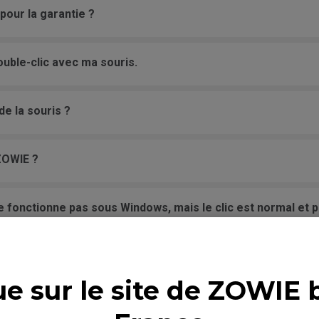
pour la garantie ?
uble-clic avec ma souris.
e la souris ?
ZOWIE ?
e fonctionne pas sous Windows, mais le clic est normal et p
atériel, ou du bouton de la souris ?
démarrage du PC, même en changeant de port USB.
e sur le site de ZOWIE 