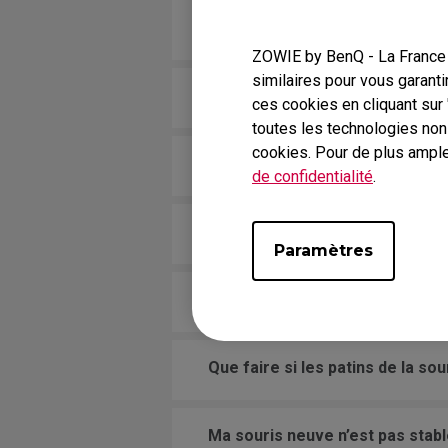
J’ai lié la molette à SAUTER da
souris après un mouvement.
ZOWIE by BenQ - La France r
similaires pour vous garanti
Le bouton de la souris reste b
ces cookies en cliquant sur
toutes les technologies no
cookies. Pour de plus ample
La molette est lâche et fait du 
de confidentialité
.
Ma souris n’est pas reconnue p
Paramètres
Le curseur est bloqué sur le bo
Que faire si les patins de la so
Ma souris neuve n’est pas stable