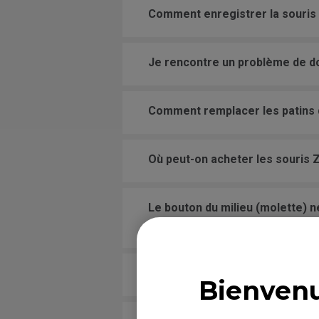
Comment enregistrer la souris 
Je rencontre un problème de do
Comment remplacer les patins d
Où peut-on acheter les souris 
Le bouton du milieu (molette) n
problème vient de Windows, du m
La souris n’est pas active au 
Bienvenu