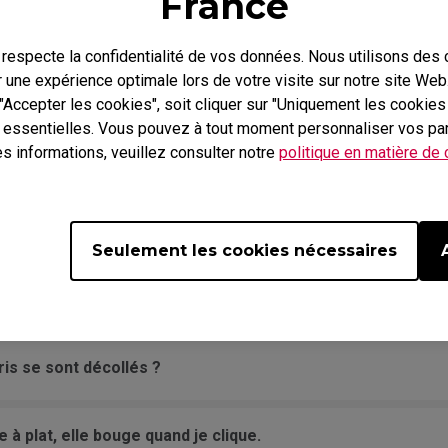
France
ns le jeu, et le personnage saute aléatoirement sans toucher
especte la confidentialité de vos données. Nous utilisons des
r une expérience optimale lors de votre visite sur notre site We
loqué comme s’il était constamment pressé.
 "Accepter les cookies", soit cliquer sur "Uniquement les cookie
n essentielles. Vous pouvez à tout moment personnaliser vos pa
s informations, veuillez consulter notre
politique en matière de
bruit quand je déplace la souris rapidement.
ar le PC. Le message affiche "Périphérique USB inconnu".
Seulement les cookies nécessaires
rd de l’écran et ne veut pas revenir sans débrancher/rebra
uris se sont décollés ?
 à plat, elle bouge quand je clique.