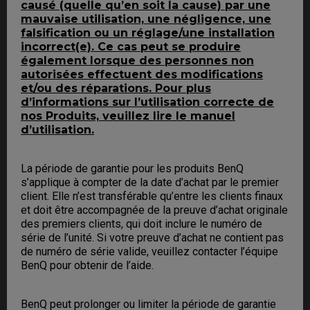
causé (quelle qu’en soit la cause) par une
mauvaise utilisation, une négligence, une
falsification ou un réglage/une installation
incorrect(e). Ce cas peut se produire
également lorsque des personnes non
autorisées effectuent des modifications
et/ou des réparations. Pour plus
d’informations sur l’utilisation correcte de
nos Produits, veuillez lire le manuel
d’utilisation.
La période de garantie pour les produits BenQ
s’applique à compter de la date d’achat par le premier
client. Elle n’est transférable qu’entre les clients finaux
et doit être accompagnée de la preuve d’achat originale
des premiers clients, qui doit inclure le numéro de
série de l’unité. Si votre preuve d’achat ne contient pas
de numéro de série valide, veuillez contacter l’équipe
BenQ pour obtenir de l’aide.
BenQ peut prolonger ou limiter la période de garantie