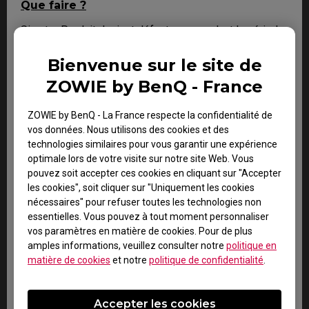
Que faire ?
Si votre Produit devient défectueux pendant la période
de garantie, vous n’avez droit qu’à la durée de service
spécifique définie par BenQ pour le Produit spécifique
Bienvenue sur le site de
que vous avez acheté.
ZOWIE by BenQ - France
1. Pour bénéficier du service de garantie, vous devez
remplir notre formulaire en ligne et fournir toutes les
ZOWIE by BenQ - La France respecte la confidentialité de
informations nécessaires concernant votre produit, le
vos données. Nous utilisons des cookies et des
défaut et vos coordonnées. Vous pouvez le faire sur le
technologies similaires pour vous garantir une expérience
site
www.benq.eu
ou sur le site Web BenQ
optimale lors de votre visite sur notre site Web. Vous
spécifique à votre pays.
pouvez soit accepter ces cookies en cliquant sur "Accepter
2. Vous serez ensuite contacté par l’équipe
les cookies", soit cliquer sur "Uniquement les cookies
d’assistance technique BenQ (« Équipe BenQ ») par e-
nécessaires" pour refuser toutes les technologies non
mail. L’équipe BenQ tentera de résoudre les problèmes
essentielles. Vous pouvez à tout moment personnaliser
pour vous aider ou confirmer le défaut.
vos paramètres en matière de cookies. Pour de plus
3. Dès que le défaut aura été confirmé par l’Agent
amples informations, veuillez consulter notre
politique en
traitant votre cas, un numéro RMA sera émis pour votre
matière de cookies
et notre
politique de confidentialité
.
Produit.
4. Vous devez retourner le Produit à BenQ, sauf
indication contraire de BenQ, à un prestataire de
Accepter les cookies
services agréé BenQ. Si votre produit a été livré avec