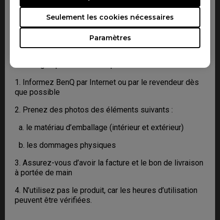
des dommages physiques, nous vous demandons de
bien vouloir avoir les informations suivantes à portée
Seulement les cookies nécessaires
de main.
Paramètres
Nous pourrons ainsi comprendre si les dommages ont
été infligés pendant le transport ou avant.
1. Informez BenQ par Internet ou par le revendeur dès
que possible
2. Prenez des photos des éléments suivants :
a. le matériau d’emballage (intérieur et extérieur)
b. les dommages physiques
3. Assurez-vous d’avoir la facture et le bon de livraison
à portée de main
4. N’utilisez pas le produit, car les heures d’utilisation
peuvent être vérifiées.