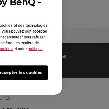
by BenQ -
 cookies et des technologies
b. Vous pouvez soit accepter
Garantie
s nécessaires" pour refuser
ramètres en matière de
 cookies
et notre
politique
Default
Accepter les cookies
LITÉS