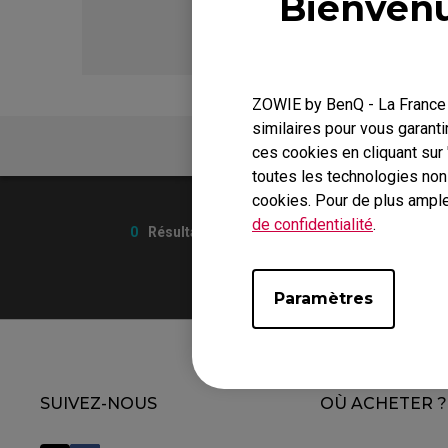
Bienvenu
EC Skatez
FK 
ZOWIE by BenQ - La France r
similaires pour vous garanti
FAQ
ces cookies en cliquant sur
toutes les technologies no
cookies. Pour de plus ample
de confidentialité
.
0
Résultats
Paramètres
SUIVEZ-NOUS
OÙ ACHETER ?