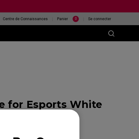
0
Centre de Connaissances
Panier
Se connecter
M)
ur
 for Esports White
ÉCRAN XL2546X
QUELLE SOURIS EST
240HZ
LA PLUS ADAPTÉE À
MA MAIN ?