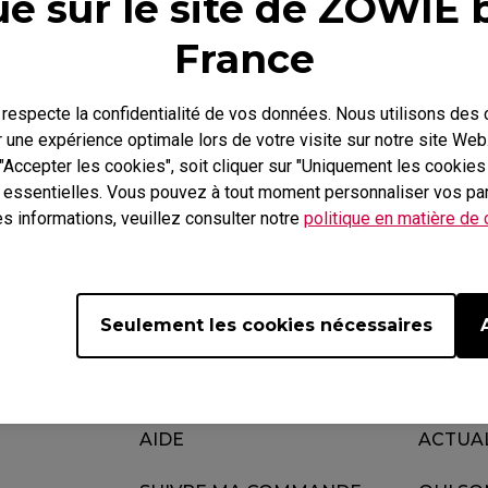
e sur le site de ZOWIE 
Skatez
ZA Skatez
France
especte la confidentialité de vos données. Nous utilisons des
r une expérience optimale lors de votre visite sur notre site We
Vidéo
Télécharger
 "Accepter les cookies", soit cliquer sur "Uniquement les cookie
n essentielles. Vous pouvez à tout moment personnaliser vos pa
s informations, veuillez consulter notre
politique en matière de
Seulement les cookies nécessaires
AIDE
ACTUA