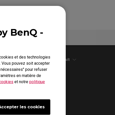
by BenQ -
Garantie
 cookies et des technologies
Default
b. Vous pouvez soit accepter
s nécessaires" pour refuser
ramètres en matière de
 cookies
et notre
politique
Accepter les cookies