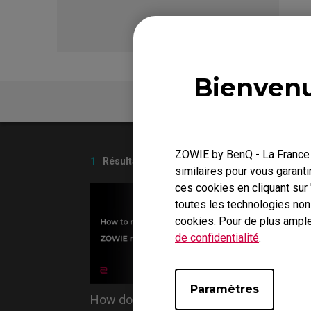
EC Skatez
FK 
Bienvenu
FAQ
ZOWIE by BenQ - La France r
1
Résultats
similaires pour vous garanti
ces cookies en cliquant sur
toutes les technologies no
cookies. Pour de plus ample
de confidentialité
.
Paramètres
How do you replace the