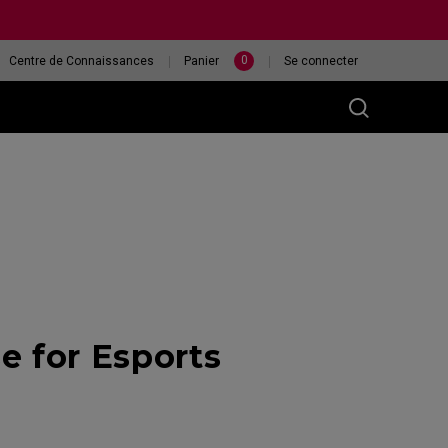
0
Centre de Connaissances
Panier
Se connecter
M)
ur
ÉCRAN XL2546X
QUELLE SOURIS EST
 for Esports
240HZ
LA PLUS ADAPTÉE À
MA MAIN ?