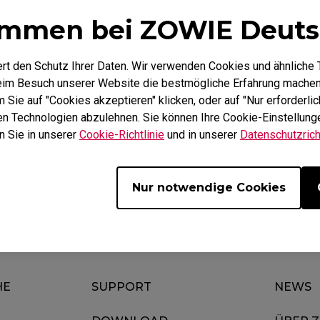
ommen bei ZOWIE Deuts
Mausfüße
ZA Mausfüße
rt den Schutz Ihrer Daten. Wir verwenden Cookies und ähnliche 
beim Besuch unserer Website die bestmögliche Erfahrung machen
Sie auf "Cookies akzeptieren" klicken, oder auf "Nur erforderlic
hen Technologien abzulehnen. Sie können Ihre Cookie-Einstellunge
Herunterladen
Garantie
n Sie in unserer
Cookie-Richtlinie
und in unserer
Datenschutzricht
Nur notwendige Cookies
HE
SUPPORT
NEWS