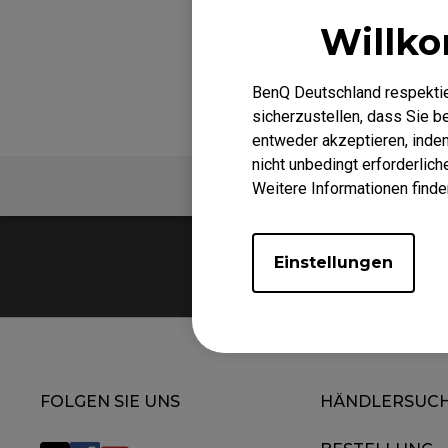
EC-DW Mausfüße
Willk
FK 
EC Mausfüße
BenQ Deutschland respektie
sicherzustellen, dass Sie 
entweder akzeptieren, indem 
nicht unbedingt erforderlic
FAQ
Video
Weitere Informationen finde
Einstellungen
FOLGEN SIE UNS
HÄNDLERSUC