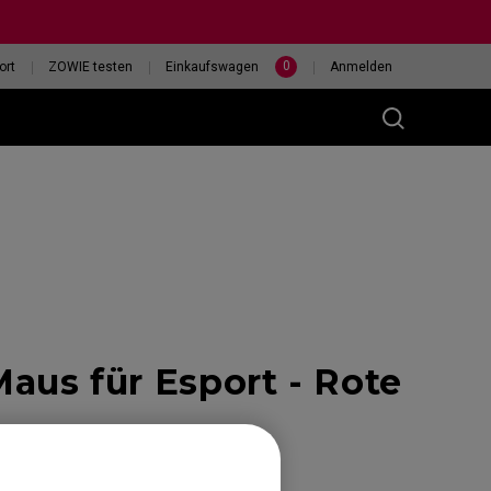
0
ort
ZOWIE testen
Einkaufswagen
Anmelden
(M)
aus für Esport - Rote
400HZ
HILF MIR, EINE MAUS
eless
AUSZUWÄHLEN