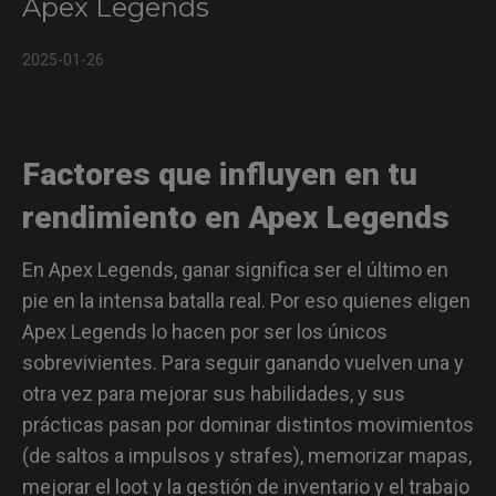
Apex Legends
Las mecánicas más importantes en el juego
2025-01-26
Más detalles sobre los ratones ZOWIE basados en ciencia
deportiva
Descubre qué ratón ZOWIE se adapta a ti
Factores que influyen en tu
rendimiento en Apex Legends
En Apex Legends, ganar significa ser el último en
pie en la intensa batalla real. Por eso quienes eligen
Apex Legends lo hacen por ser los únicos
sobrevivientes. Para seguir ganando vuelven una y
otra vez para mejorar sus habilidades, y sus
prácticas pasan por dominar distintos movimientos
(de saltos a impulsos y strafes), memorizar mapas,
mejorar el loot y la gestión de inventario y el trabajo