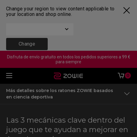
Change your region to view content applicable to
your location and shop online.
Change
Disfruta de envío gratuito en todos los pedidos superiores a 99 €
para siempre
0
Más detalles sobre los ratones ZOWIE basados
en ciencia deportiva
Factores que influyen en tu rendimiento en Apex
Legends
Las 3 mecánicas clave dentro del
Los escenarios y mecánicas más comunes en Apex
juego que te ayudan a mejorar en
Legends