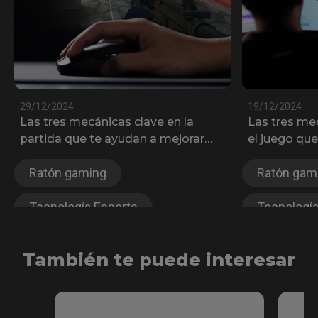
29/12/2024
19/12/2024
Las tres mecánicas clave en la
Las tres me
partida que te ayudan a mejorar
el juego qu
tus habilidades en Counter-Strike 2
tu experienc
Ratón gaming
Ratón gam
Tecnología Esports
Tecnología
Antifatiga
Serie FK
Antifatiga
También te puede interesar
Serie S
Inalámbrico
Serie S
Serie ZA
Serie EC
Serie U