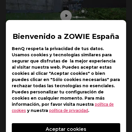
Bienvenido a ZOWIE España
BenQ respeta la privacidad de tus datos.
Usamos cookies y tecnologías similares para
segurar que disfrutas de la mejor experiencia
al visitar nuestra web. Puedes aceptar estas
cookies al clicar "Aceptar cookies" o bien
• Rastreo
puedes clicar en "Sólo cookies necesarias" para
rechazar todas las tecnologías no esenciales.
Después de nuestras pruebas de rastreo, nuestros
Puedes personalizar tu configuración de
equipos encontraron que la serie S de ratones
cookies en cualquier momento. Para más
información, por favor visita nuestra
política de
aportó los movimientos de ratón más estables en
y nuestra
.
cookies
política de privacidad
los gamers probados, lo que hizo que sus
porcentajes de precisión fueran más altos que
Aceptar cookies
cuando usaron otros ratones. Estos resultados se