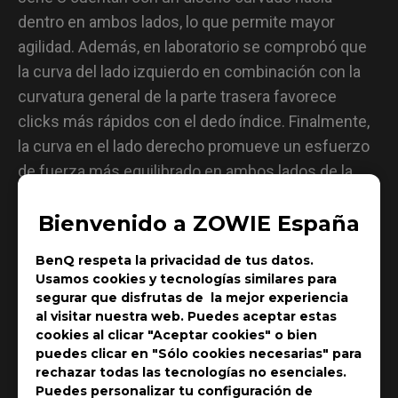
dentro en ambos lados, lo que permite mayor
agilidad. Además, en laboratorio se comprobó que
la curva del lado izquierdo en combinación con la
curvatura general de la parte trasera favorece
clicks más rápidos con el dedo índice. Finalmente,
la curva en el lado derecho promueve un esfuerzo
de fuerza más equilibrado en ambos lados de la
palma, aportando más estabilidad al mover el
Bienvenido a ZOWIE España
mouse.
BenQ respeta la privacidad de tus datos.
Usamos cookies y tecnologías similares para
segurar que disfrutas de la mejor experiencia
al visitar nuestra web. Puedes aceptar estas
cookies al clicar "Aceptar cookies" o bien
puedes clicar en "Sólo cookies necesarias" para
rechazar todas las tecnologías no esenciales.
Puedes personalizar tu configuración de