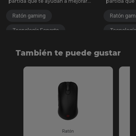
partida que te ayudan a mejorar
partida que 
tus habilidades en Counter-Strike 2
máximo en
Ratón gaming
Ratón gam
Tecnología Esports
Tecnología
Antifatiga
Serie FK
Antifatiga
También te puede gustar
Serie S
Inalámbrico
Serie S
Serie ZA
Serie EC
Serie U
Ratón