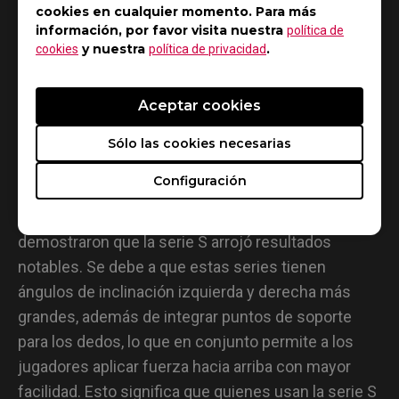
cookies en cualquier momento. Para más
información, por favor visita nuestra
política de
y nuestra
.
cookies
política de privacidad
Aceptar cookies
Sólo las cookies necesarias
• Levantar
Configuración
Las pruebas que implicaron levantar el ratón
demostraron que la serie S arrojó resultados
notables. Se debe a que estas series tienen
ángulos de inclinación izquierda y derecha más
grandes, además de integrar puntos de soporte
para los dedos, lo que en conjunto permite a los
jugadores aplicar fuerza hacia arriba con mayor
facilidad. Esto significa que quienes usan la serie S