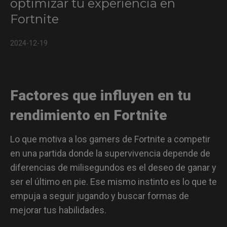
optimizar tu experiencia en
Las mecánicas más importantes en el juego
Fortnite
Más detalles sobre los ratones ZOWIE potenciados
por ciencia deportiva
2024-12-19
Factores que influyen en tu
rendimiento en Fortnite
Lo que motiva a los gamers de Fortnite a competir
en una partida donde la supervivencia depende de
diferencias de milisegundos es el deseo de ganar y
ser el último en pie. Ese mismo instinto es lo que te
empuja a seguir jugando y buscar formas de
mejorar tus habilidades.