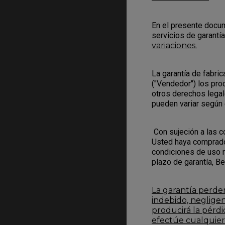
En el presente docum
servicios de garantí
variaciones.
La garantía de fabri
("Vendedor") los prod
otros derechos legal
pueden variar según 
Con sujeción a las 
Usted haya comprado 
condiciones de uso n
plazo de garantía, Be
La garantía perder
indebido, negligen
producirá la pérd
efectúe cualquier 