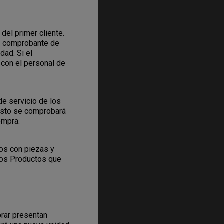
del primer cliente.
el comprobante de
dad. Si el
con el personal de
de servicio de los
Esto se comprobará
ompra.
sos con piezas y
los Productos que
prar presentan