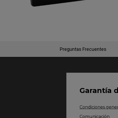
EC-CW Base de ratón
FK2
EC Base de ratón
FK 
Preguntas Frecuentes
Garantía 
Condiciones genera
Comunicación