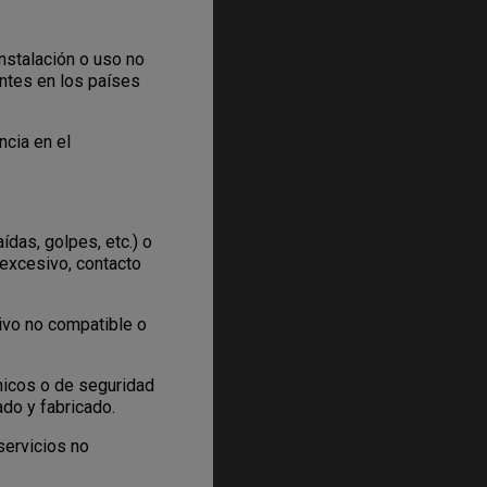
nstalación o uso no
ntes en los países
cia en el
das, golpes, etc.) o
 excesivo, contacto
ivo no compatible o
nicos o de seguridad
ado y fabricado.
servicios no