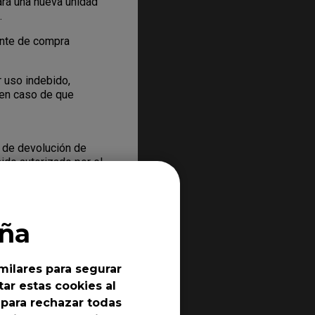
ará una nueva unidad
.
nte de compra
 uso indebido,
n en caso de que
 de devolución de
ido autorizado por el
ución. El RMA es
ueden obtener
ia de BenQ, debe
ña
milares para segurar
echo a beneficiarse
ar estas cookies al
to concreto que
 para rechazar todas