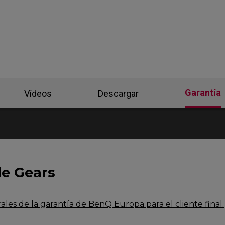
-DW Base de ratón
ZA13-DW Base de
ratón
Base de ratón
ZA Base de ratón
ZA-12 DW (M)
Garantía
Vídeos
Descargar
de Gears
les de la garantía de BenQ Europa para el cliente final.