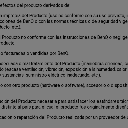
efectos del producto derivados de:
 impropia del Producto (uso no conforme con su uso previsto, i
ucciones de BenQ o con las normas técnicas o de seguridad vige
cto, etc.).
 Producto no conforme con las instrucciones de BenQ o negligen
roducto.
 facturadas o vendidas por BenQ.
ecuada o mal tratamiento del Producto (maniobras erróneas, caí
do (escasa ventilación, vibración, exposición a la humedad, calor
 sustancias, suministro eléctrico inadecuado, etc.).
con otro producto (hardware o software), accesorio o disposit
ión del Producto necesaria para satisfacer los estándares téc
 distinto al país para el cual el producto fue originalmente diseñ
ación o reparación del Producto realizada por un proveedor de 