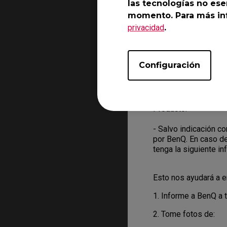
las tecnologías no ese
momento. Para más inf
- Para solicitar el s
privacidad
proporcione toda la 
.
Puede hacerlo desde
- El personal del se
Configuración
usted por correo ele
resolver el problema
- Cuando el agente q
Producto.
- Salvo indicación c
por BenQ. En caso d
tenga la siguiente i
Esto nos ayudará a e
1. Informe a BenQ a t
2. Tome fotos de: