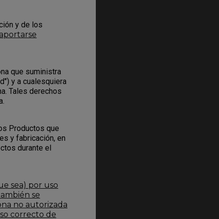
ción y de los
aportarse
ona que suministra
d") y a cualesquiera
na. Tales derechos
a.
los Productos que
s y fabricación, en
ectos durante el
ue sea) por uso
 También se
ona no autorizada
uso correcto de