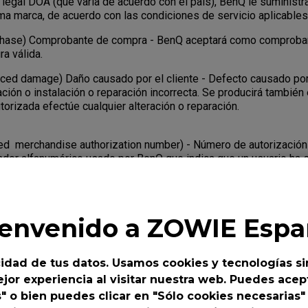
 legal DOA (que varía de acuerdo con el país), BenQ le suministr
sma marca, de acuerdo con las condiciones de servicio aplicables
rchase) Comprobante de compra - BenQ aceptará como comproba
a válida.
uced damage) Daño causado por el cliente - Defecto causado por
ación o instalación o reparación incorrecta. Se producirá tambié
torizada efectúe cualquier alteración o reparación.
d merchandise authorization number) - Número de autorización
cador alfanumérico usado por BenQ que indica que un usuario ha s
a devolver un producto al fabricante para su reparación o sustit
 seguimiento pues identifica una transacción, y ambas partes p
cha transacción usando el número RMA. Salvo indicación contrar
 a un proveedor de servicios autorizado por BenQ.
ienvenido a ZOWIE Espa
er?
idad de tus datos. Usamos cookies y tecnologías si
enta algún defecto durante el plazo de garantía, usted tiene der
jor experiencia al visitar nuestra web. Puedes acept
o de servicio específico establecido por BenQ para el Produc
s" o bien puedes clicar en "Sólo cookies necesarias"
.