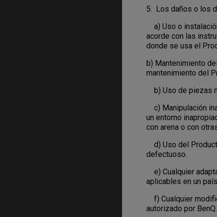
5. Los daños o los d
a) Uso o instalación
acorde con las instr
donde se usa el Produ
b) Mantenimiento del
mantenimiento del P
b) Uso de piezas no
c) Manipulación inad
un entorno inapropia
con arena o con otras
d) Uso del Producto 
defectuoso.
e) Cualquier adaptac
aplicables en un país
f) Cualquier modific
autorizado por BenQ.