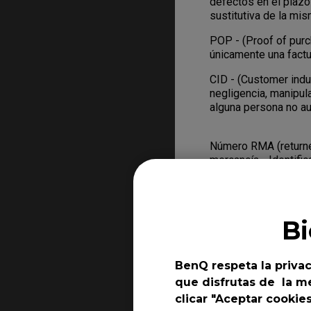
defectos en el plazo
sustitutiva de la mi
POP - (Proof of pu
únicamente una factur
CID - (Customer ind
negligencia, manipul
alguna persona no au
Número RMA (returne
mercancía - Identifi
personal de BenQ par
similar al número de
información sobre di
devolver el Producto
B
¿Qué hay que hac
BenQ respeta la privac
- Si el Producto pres
que disfrutas de la me
únicamente del plaz
clicar "Aceptar cookie
usted haya comprado