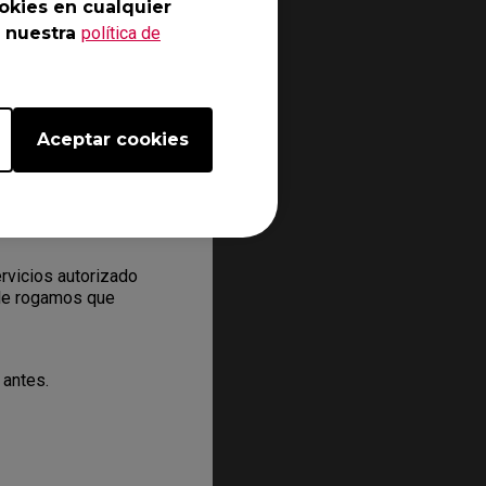
okies en cualquier
 nuestra
política de
ectrónico online y que
mación de contacto.
aís.
ndrá en contacto con
Aceptar cookies
le algunos pasos para
mero RMA a su
rvicios autorizado
 le rogamos que
 antes.