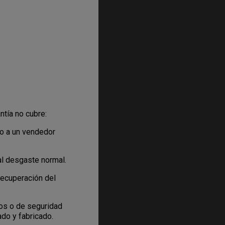
ntía no cubre:
 o a un vendedor
al desgaste normal.
recuperación del
cos o de seguridad
ado y fabricado.