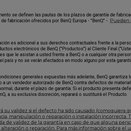
ento se definen las pautas de los plazos de garantía de fabrica
a de fabricación ofrecidos por BenQ Europa - "BenQ" -
Pueden 
cación es adicional a sus derechos contractuales frente a la pers
uctos electrónicos de BenQ ("Productos") al Cliente Final ("Uste
es que le asistan a usted frente a BenQ o a cualquier otra perso
el país y no se verán afectados en modo alguno por esta garantí
condiciones generales expuestas más adelante, BenQ garantiza 
a un vendedor autorizado de BenQ contra defectos de materiale
ormal, durante el plazo de garantía. Si el producto presenta def
nQ, a su exclusiva discreción, reparará o sustituirá el Producto.
á su validez si el defecto ha sido causado (comoquiera q
cia, manipulación o reparación o instalación incorrecta.
ida de validez de la garantía en caso de que alguna pers
alteración o reparación. Para más información sobre el 