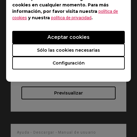
cookies en cualquier momento. Para más
información, por favor visita nuestra
política de
Ayuda - Descargar - Manual de usuario
y nuestra
.
cookies
política de privacidad
RL2455TS
Aceptar cookies
Resolución de archivo
Sólo las cookies necesarias
Tamaño : 330.91 KB
Configuración
Fecha : 2019/04/30
Idioma : European Spanish
Previsualizar
Ayuda - Descargar - Manual de usuario