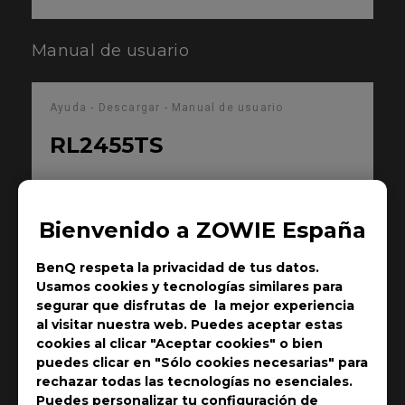
Manual de usuario
Ayuda - Descargar - Manual de usuario
RL2455TS
Quick Start Guide
Bienvenido a ZOWIE España
Tamaño : 439.22 KB
Fecha : 2018/11/05
BenQ respeta la privacidad de tus datos.
Idioma : General
Usamos cookies y tecnologías similares para
segurar que disfrutas de la mejor experiencia
al visitar nuestra web. Puedes aceptar estas
Previsualizar
cookies al clicar "Aceptar cookies" o bien
puedes clicar en "Sólo cookies necesarias" para
rechazar todas las tecnologías no esenciales.
Puedes personalizar tu configuración de