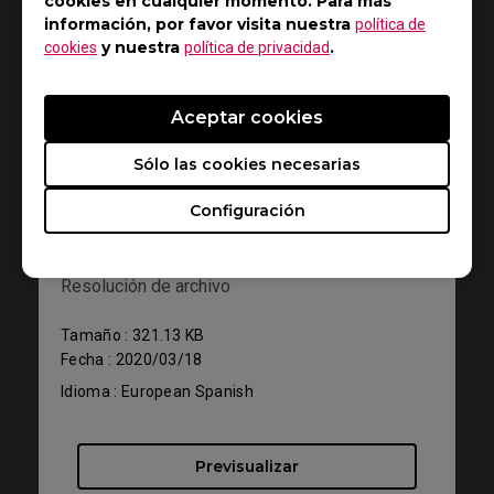
cookies en cualquier momento. Para más
información, por favor visita nuestra
política de
y nuestra
.
cookies
política de privacidad
Aceptar cookies
Sólo las cookies necesarias
Ayuda - Descargar - Manual de usuario
Configuración
XL2740
Resolución de archivo
Tamaño : 321.13 KB
Fecha : 2020/03/18
Idioma : European Spanish
Previsualizar