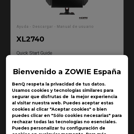
Ayuda - Descargar - Manual de usuario
XL2740
Quick Start Guide
Tamaño : 970.74 KB
Bienvenido a ZOWIE España
Fecha : 2020/03/18
Idioma : General
BenQ respeta la privacidad de tus datos.
Usamos cookies y tecnologías similares para
segurar que disfrutas de la mejor experiencia
Previsualizar
al visitar nuestra web. Puedes aceptar estas
cookies al clicar "Aceptar cookies" o bien
puedes clicar en "Sólo cookies necesarias" para
rechazar todas las tecnologías no esenciales.
Puedes personalizar tu configuración de