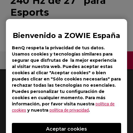
240 Hz de 27" para
Esports
Volver al producto
Bienvenido a ZOWIE España
BenQ respeta la privacidad de tus datos.
Usamos cookies y tecnologías similares para
Contáctenos
segurar que disfrutas de la mejor experiencia
al visitar nuestra web. Puedes aceptar estas
cookies al clicar "Aceptar cookies" o bien
2
Resultados
Default
puedes clicar en "Sólo cookies necesarias" para
rechazar todas las tecnologías no esenciales.
Puedes personalizar tu configuración de
cookies en cualquier momento. Para más
información, por favor visita nuestra
política de
y nuestra
.
cookies
política de privacidad
Aceptar cookies