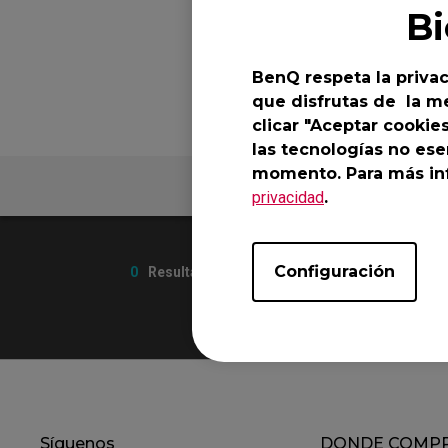
EC-CW Base de ratón
FK2
B
EC Base de ratón
FK 
BenQ respeta la privac
que disfrutas de la me
clicar "Aceptar cookie
las tecnologías no ese
momento. Para más inf
Preguntas Frecu
privacidad
.
Configuración
0
Resultados
Síguenos
DONDE COMP