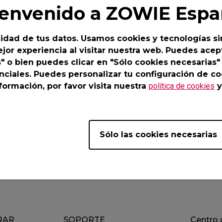
-DW Base de ratón
ZA13-DW Base de
ienvenido a ZOWIE Espa
ratón
Base de ratón
ZA Base de ratón
idad de tus datos. Usamos cookies y tecnologías si
ZA-12 DW (M)
jor experiencia al visitar nuestra web. Puedes acept
s" o bien puedes clicar en "Sólo cookies necesarias"
nciales. Puedes personalizar tu configuración de co
ormación, por favor visita nuestra
política de cookies
y
Vídeos
entes
Sólo las cookies necesarias
RAR
SOPORTE
Centro 