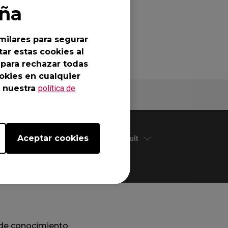
ña
milares para segurar
ar estas cookies al
 para rechazar todas
okies en cualquier
 nuestra
política de
Especificaciones
Aceptar cookies
Default
de conocimiento