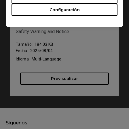
Ayuda - Descargar - Manual de usuario
Configuración
G-TR
Safety Warning and Notice
Tamaño : 184.03 KB
Fecha : 2025/08/04
Idioma : Multi-Language
Previsualizar
Síguenos