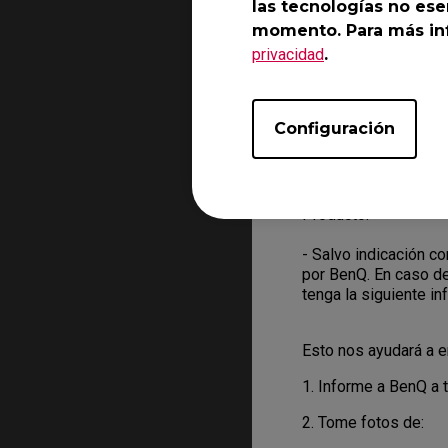
las tecnologías no ese
momento. Para más inf
- Para solicitar el s
privacidad
proporcione toda la 
.
Puede hacerlo desde
- El personal del se
Configuración
usted por correo ele
resolver el problema
- Cuando el agente q
Producto.
- Salvo indicación c
por BenQ. En caso d
tenga la siguiente i
Esto nos ayudará a e
1. Informe a BenQ a t
2. Tome fotos de: