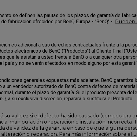
ento se definen las pautas de los plazos de garantía de fabrica
a de fabricación ofrecidos por BenQ Europa - "BenQ" -
Pueden 
cación es adicional a sus derechos contractuales frente a la pers
uctos electrónicos de BenQ ("Productos") al Cliente Final ("Uste
es que le asistan a usted frente a BenQ o a cualquier otra perso
el país y no se verán afectados en modo alguno por esta garantí
condiciones generales expuestas más adelante, BenQ garantiza 
a un vendedor autorizado de BenQ contra defectos de materiale
ormal, durante el plazo de garantía. Si el producto presenta def
nQ, a su exclusiva discreción, reparará o sustituirá el Producto.
á su validez si el defecto ha sido causado (comoquiera q
cia, manipulación o reparación o instalación incorrecta.
ida de validez de la garantía en caso de que alguna pers
alteración o reparación. Para más información sobre el 