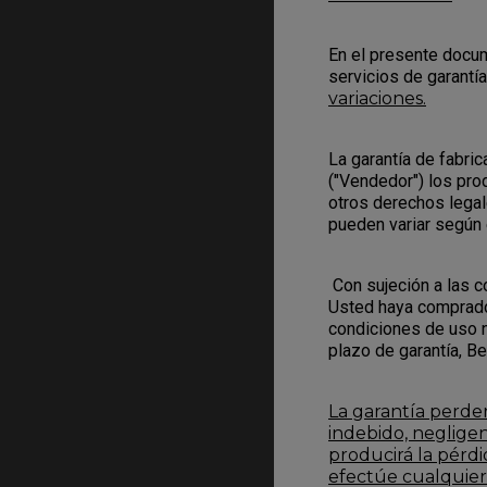
En el presente docum
servicios de garantí
variaciones.
La garantía de fabri
("Vendedor") los prod
otros derechos legal
pueden variar según 
Con sujeción a las 
Usted haya comprado 
condiciones de uso n
plazo de garantía, Be
La garantía perder
indebido, negligen
producirá la pérd
efectúe cualquier 