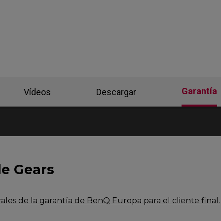
-DW Base de ratón
ZA13-DW Base de
ratón
Base de ratón
ZA Base de ratón
ZA-12 DW (M)
Garantía
Vídeos
Descargar
de Gears
les de la garantía de BenQ Europa para el cliente final.