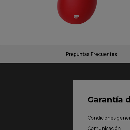
EC-CW Base de ratón
FK2
EC Base de ratón
FK 
Preguntas Frecuentes
Garantía 
Condiciones genera
Comunicación