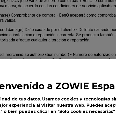
 legal DOA (que varía de acuerdo con el país), BenQ le suministr
sma marca, de acuerdo con las condiciones de servicio aplicables
rchase) Comprobante de compra - BenQ aceptará como comproba
a válida.
uced damage) Daño causado por el cliente - Defecto causado por
ación o instalación o reparación incorrecta. Se producirá tambié
torizada efectúe cualquier alteración o reparación.
d merchandise authorization number) - Número de autorización
cador alfanumérico usado por BenQ que indica que un usuario ha s
a devolver un producto al fabricante para su reparación o sustit
 seguimiento pues identifica una transacción, y ambas partes p
cha transacción usando el número RMA. Salvo indicación contrar
 a un proveedor de servicios autorizado por BenQ.
ienvenido a ZOWIE Espa
er?
idad de tus datos. Usamos cookies y tecnologías si
enta algún defecto durante el plazo de garantía, usted tiene der
jor experiencia al visitar nuestra web. Puedes acept
o de servicio específico establecido por BenQ para el Produc
s" o bien puedes clicar en "Sólo cookies necesarias"
.