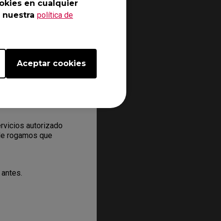
okies en cualquier
 nuestra
política de
ectrónico online y que
mación de contacto.
aís.
ndrá en contacto con
Aceptar cookies
le algunos pasos para
mero RMA a su
rvicios autorizado
 le rogamos que
 antes.