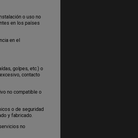
nstalación o uso no
ntes en los países
cia en el
das, golpes, etc.) o
 excesivo, contacto
ivo no compatible o
nicos o de seguridad
ado y fabricado.
servicios no