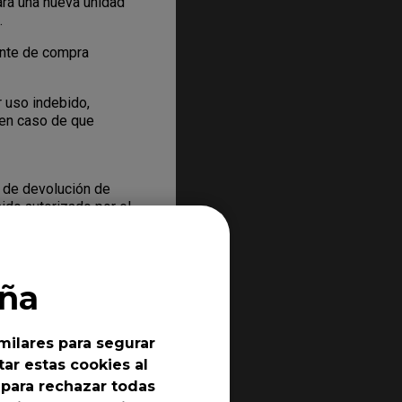
ará una nueva unidad
.
nte de compra
 uso indebido,
n en caso de que
 de devolución de
ido autorizado por el
ución. El RMA es
ueden obtener
ia de BenQ, debe
ña
milares para segurar
echo a beneficiarse
ar estas cookies al
to concreto que
 para rechazar todas