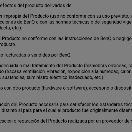
efectos del producto derivados de:
 impropia del Producto (uso no conforme con su uso previsto, i
ucciones de BenQ o con las normas técnicas o de seguridad vige
cto, etc.).
 Producto no conforme con las instrucciones de BenQ o negligen
roducto.
 facturadas o vendidas por BenQ.
ecuada o mal tratamiento del Producto (maniobras erróneas, caí
do (escasa ventilación, vibración, exposición a la humedad, calor
 sustancias, suministro eléctrico inadecuado, etc.).
con otro producto (hardware o software), accesorio o disposit
ión del Producto necesaria para satisfacer los estándares téc
 distinto al país para el cual el producto fue originalmente diseñ
ación o reparación del Producto realizada por un proveedor de 