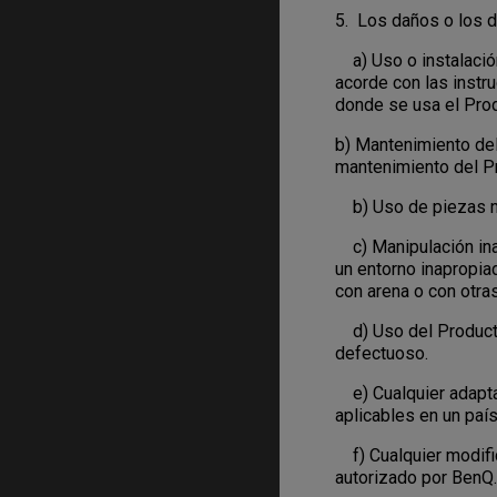
5. Los daños o los d
a) Uso o instalación
acorde con las instr
donde se usa el Produ
b) Mantenimiento del
mantenimiento del P
b) Uso de piezas no
c) Manipulación inad
un entorno inapropia
con arena o con otras
d) Uso del Producto 
defectuoso.
e) Cualquier adaptac
aplicables en un país
f) Cualquier modific
autorizado por BenQ.