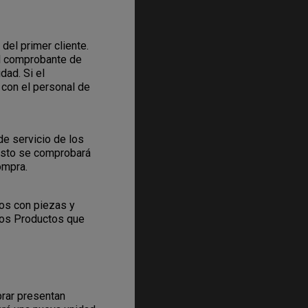
del primer cliente.
el comprobante de
dad. Si el
con el personal de
de servicio de los
Esto se comprobará
ompra.
sos con piezas y
los Productos que
prar presentan