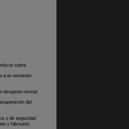
ntía no cubre:
 o a un vendedor
al desgaste normal.
recuperación del
cos o de seguridad
ado y fabricado.