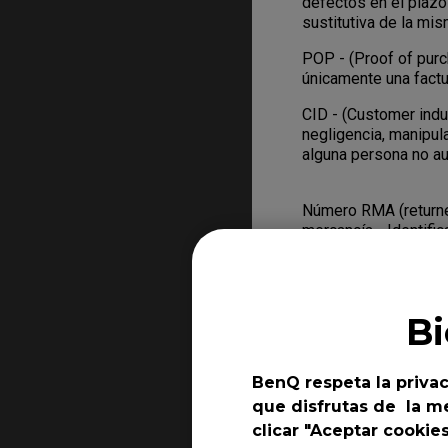
defectos en el plazo
sustitutiva de la mi
POP - (Proof of pu
únicamente una factur
CID - (Customer ind
negligencia, manipul
alguna persona no au
Número RMA (returne
mercancía - Identifi
personal de BenQ par
similar al número de
información sobre di
devolver el Producto
B
¿Qué hay que hac
BenQ respeta la privac
- Si el Producto pres
que disfrutas de la me
únicamente del plaz
clicar "Aceptar cookie
usted haya comprado