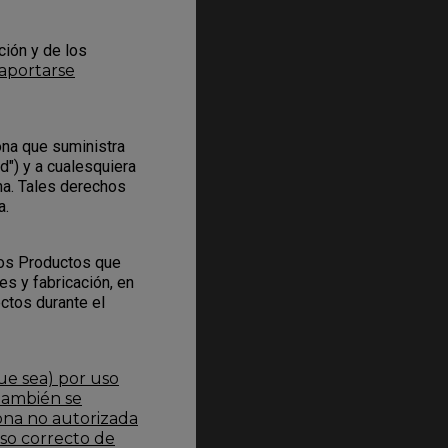
ción y de los
aportarse
ona que suministra
d") y a cualesquiera
na. Tales derechos
a.
los Productos que
s y fabricación, en
ectos durante el
ue sea) por uso
 También se
ona no autorizada
uso correcto de