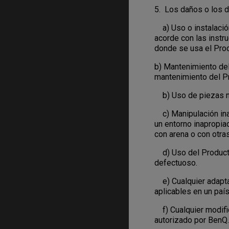
5. Los daños o los d
a) Uso o instalación
acorde con las instr
donde se usa el Produ
b) Mantenimiento del
mantenimiento del P
b) Uso de piezas no
c) Manipulación inad
un entorno inapropia
con arena o con otras
d) Uso del Producto 
defectuoso.
e) Cualquier adaptac
aplicables en un país
f) Cualquier modific
autorizado por BenQ.