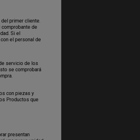
del primer cliente.
el comprobante de
dad. Si el
con el personal de
de servicio de los
Esto se comprobará
ompra.
sos con piezas y
los Productos que
prar presentan