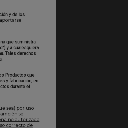
ción y de los
aportarse
ona que suministra
d") y a cualesquiera
na. Tales derechos
a.
los Productos que
s y fabricación, en
ectos durante el
ue sea) por uso
 También se
ona no autorizada
uso correcto de