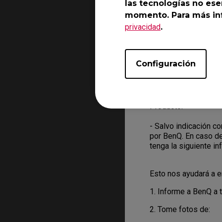
las tecnologías no ese
momento. Para más inf
- Para solicitar el s
privacidad
proporcione toda la 
.
Puede hacerlo desde
- El personal del se
Configuración
usted por correo ele
resolver el problema
- Cuando el agente q
Producto.
- Salvo indicación c
por BenQ. En caso d
tenga la siguiente i
Esto nos ayudará a e
1. Informe a BenQ a t
2. Tome fotos de: