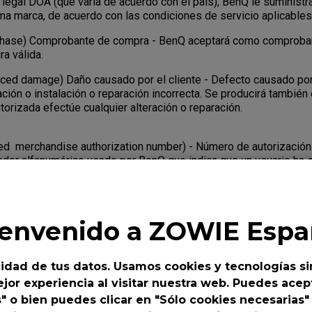
 legal DOA (que varía de acuerdo con el país), BenQ le suministr
sma marca, de acuerdo con las condiciones de servicio aplicables
rchase) Comprobante de compra - BenQ aceptará como comproba
a válida.
uced damage) Daño causado por el cliente - Defecto causado por
ación o instalación o reparación incorrecta. Se producirá tambié
torizada efectúe cualquier alteración o reparación.
d merchandise authorization number) - Número de autorización
cador alfanumérico usado por BenQ que indica que un usuario ha s
a devolver un producto al fabricante para su reparación o sustit
 seguimiento pues identifica una transacción, y ambas partes p
cha transacción usando el número RMA. Salvo indicación contrar
 a un proveedor de servicios autorizado por BenQ.
ienvenido a ZOWIE Espa
er?
idad de tus datos. Usamos cookies y tecnologías si
enta algún defecto durante el plazo de garantía, usted tiene der
jor experiencia al visitar nuestra web. Puedes acept
o de servicio específico establecido por BenQ para el Produc
s" o bien puedes clicar en "Sólo cookies necesarias"
.