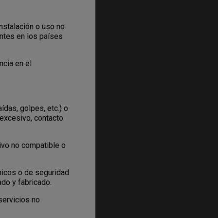
nstalación o uso no
ntes en los países
cia en el
das, golpes, etc.) o
 excesivo, contacto
ivo no compatible o
nicos o de seguridad
ado y fabricado.
servicios no