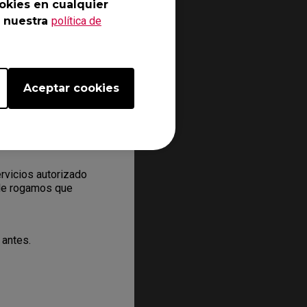
okies en cualquier
 nuestra
política de
ectrónico online y que
mación de contacto.
aís.
ndrá en contacto con
Aceptar cookies
le algunos pasos para
mero RMA a su
rvicios autorizado
 le rogamos que
 antes.