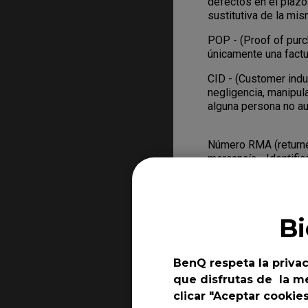
defectos en el plazo
sustitutiva de la mi
POP - (Proof of pu
únicamente una factur
CID - (Customer ind
negligencia, manipul
alguna persona no au
Número RMA (returne
mercancía - Identifi
personal de BenQ par
similar al número de
información sobre di
devolver el Producto
B
¿Qué hay que hac
BenQ respeta la privac
- Si el Producto pres
que disfrutas de la me
únicamente del plaz
clicar "Aceptar cookie
usted haya comprado