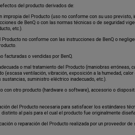
efectos del producto derivados de:
 impropia del Producto (uso no conforme con su uso previsto, i
ucciones de BenQ o con las normas técnicas o de seguridad vige
cto, etc.).
 Producto no conforme con las instrucciones de BenQ o negligen
roducto.
 facturadas o vendidas por BenQ.
ecuada o mal tratamiento del Producto (maniobras erróneas, caí
do (escasa ventilación, vibración, exposición a la humedad, calor
 sustancias, suministro eléctrico inadecuado, etc.).
con otro producto (hardware o software), accesorio o disposit
ión del Producto necesaria para satisfacer los estándares téc
 distinto al país para el cual el producto fue originalmente diseñ
ación o reparación del Producto realizada por un proveedor de 