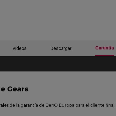
-DW Base de ratón
ZA13-DW Base de
ratón
Base de ratón
ZA Base de ratón
ZA-12 DW (M)
Garantía
Vídeos
Descargar
de Gears
les de la garantía de BenQ Europa para el cliente final.