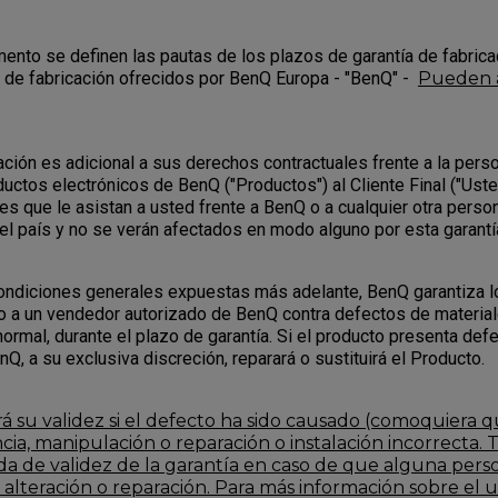
ento se definen las pautas de los plazos de garantía de fabrica
a de fabricación ofrecidos por BenQ Europa - "BenQ" -
Pueden 
cación es adicional a sus derechos contractuales frente a la pers
uctos electrónicos de BenQ ("Productos") al Cliente Final ("Uste
es que le asistan a usted frente a BenQ o a cualquier otra perso
el país y no se verán afectados en modo alguno por esta garantí
condiciones generales expuestas más adelante, BenQ garantiza 
a un vendedor autorizado de BenQ contra defectos de materiale
ormal, durante el plazo de garantía. Si el producto presenta def
nQ, a su exclusiva discreción, reparará o sustituirá el Producto.
á su validez si el defecto ha sido causado (comoquiera q
cia, manipulación o reparación o instalación incorrecta.
ida de validez de la garantía en caso de que alguna pers
alteración o reparación. Para más información sobre el 