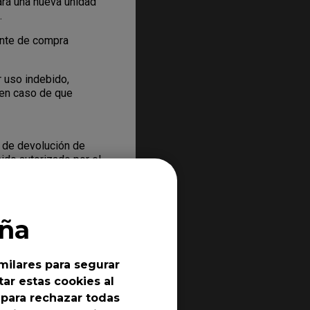
ará una nueva unidad
.
nte de compra
 uso indebido,
n en caso de que
 de devolución de
ido autorizado por el
ución. El RMA es
ueden obtener
ia de BenQ, debe
ña
milares para segurar
echo a beneficiarse
ar estas cookies al
to concreto que
 para rechazar todas