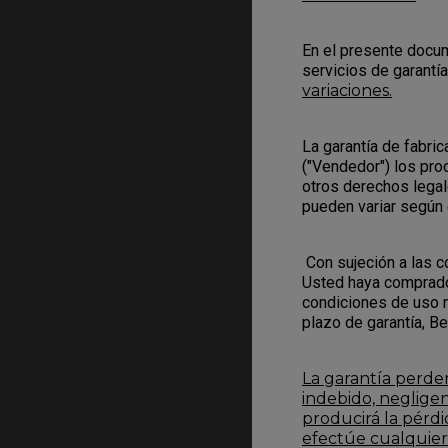
En el presente docum
servicios de garantí
variaciones.
La garantía de fabri
("Vendedor") los prod
otros derechos legal
pueden variar según 
Con sujeción a las 
Usted haya comprado 
condiciones de uso n
plazo de garantía, Be
La garantía perder
indebido, negligen
producirá la pérd
efectúe cualquier 