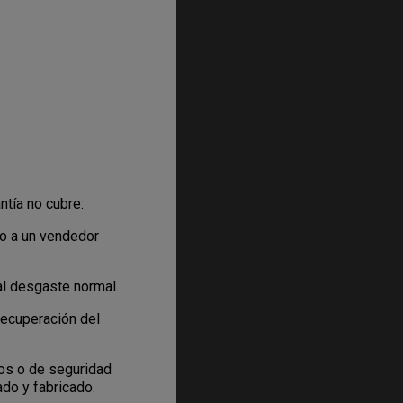
ntía no cubre:
 o a un vendedor
al desgaste normal.
recuperación del
cos o de seguridad
ado y fabricado.