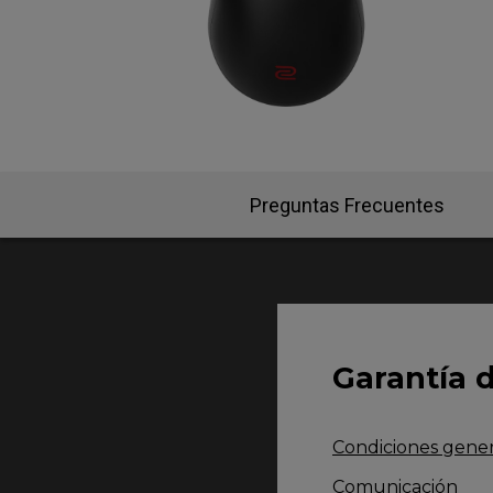
EC-CW Base de ratón
FK2
EC Base de ratón
FK 
Preguntas Frecuentes
Garantía 
Condiciones genera
Comunicación