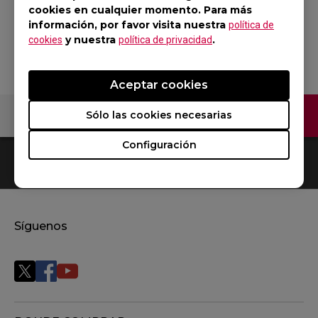
Rojo
cookies en cualquier momento. Para más
información, por favor visita nuestra
política de
Volver al producto
y nuestra
.
cookies
política de privacidad
Aceptar cookies
Contáctenos
Sólo las cookies necesarias
Configuración
0
Resultados
Default
Síguenos