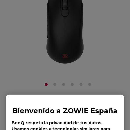
Ratón ZOWIE S2-C
Bienvenido a ZOWIE España
para deportes
BenQ respeta la privacidad de tus datos.
Usamos cookies y tecnologías similares para