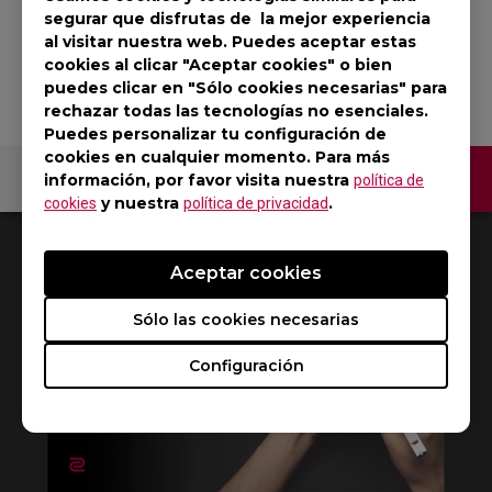
electrónicos
segurar que disfrutas de la mejor experiencia
al visitar nuestra web. Puedes aceptar estas
Volver al producto
cookies al clicar "Aceptar cookies" o bien
puedes clicar en "Sólo cookies necesarias" para
rechazar todas las tecnologías no esenciales.
Puedes personalizar tu configuración de
cookies en cualquier momento. Para más
Contáctenos
información, por favor visita nuestra
política de
y nuestra
.
cookies
política de privacidad
1
Resultados
Default
Aceptar cookies
Sólo las cookies necesarias
Configuración