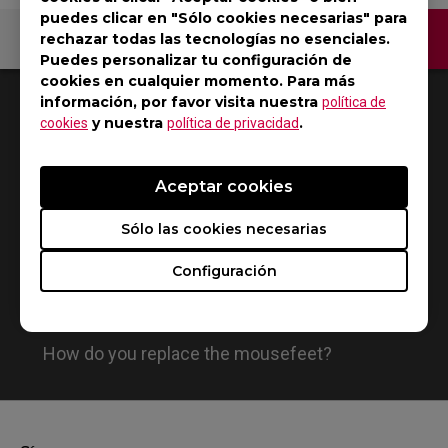
puedes clicar en "Sólo cookies necesarias" para
Contáctenos
rechazar todas las tecnologías no esenciales.
Puedes personalizar tu configuración de
cookies en cualquier momento. Para más
1
Resultados
Default
información, por favor visita nuestra
política de
y nuestra
.
cookies
política de privacidad
Aceptar cookies
Sólo las cookies necesarias
Configuración
How do you replace the mousefeet?