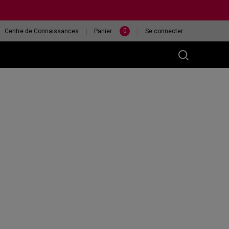
0
Centre de Connaissances
Panier
Se connecter
M)
ur
ÉCRAN XL2546X
QUELLE SOURIS EST
240HZ
LA PLUS ADAPTÉE À
MA MAIN ?