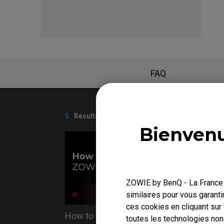
EC Skatez
FK 
FAQ
5
Résultats
Bienvenu
ZOWIE by BenQ - La France r
similaires pour vous garanti
ces cookies en cliquant sur
How to clean ZOWIE monitor
Do you
toutes les technologies no