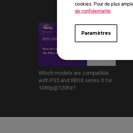
monito
cookies. Pour de plus ample
de confidentialité
.
Paramètres
Which models are compatible
with PS5 and XBOX series X for
1080p@120hz?