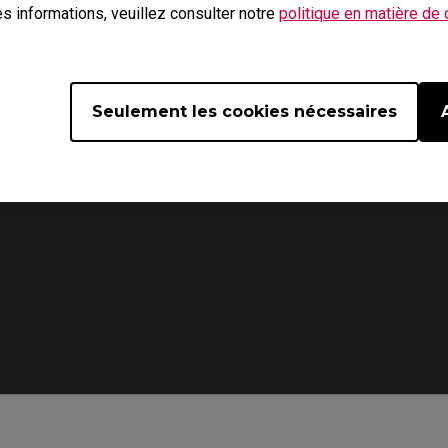
r driver in XL series?
with black bars or stretched
s informations, veuillez consulter notre
politique en matière de
XL monitors
Seulement les cookies nécessaires