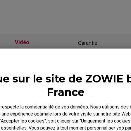
Skatez
ZA Skatez
Vidéo
Garantie
e sur le site de ZOWIE 
France
especte la confidentialité de vos données. Nous utilisons des
r une expérience optimale lors de votre visite sur notre site We
 "Accepter les cookies", soit cliquer sur "Uniquement les cookie
 need to install the
How to get CSGO 4:3 resolu
n essentielles. Vous pouvez à tout moment personnaliser vos pa