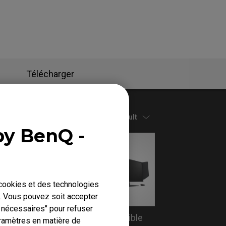
Télécharger
Default
by BenQ -
 cookies et des technologies
b. Vous pouvez soit accepter
s nécessaires" pour refuser
tion
Which models are compatible
ramètres en matière de