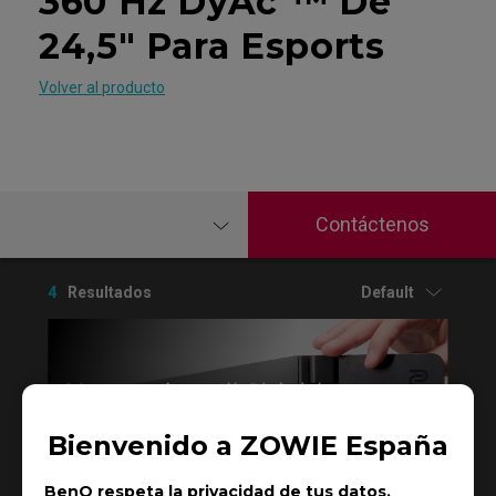
360 Hz DyAc⁺™ De
24,5" Para Esports
Volver al producto
Contáctenos
4
Resultados
Default
Bienvenido a ZOWIE España
BenQ respeta la privacidad de tus datos.