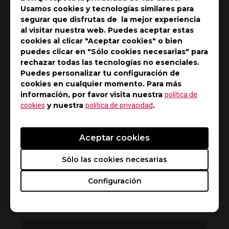
Usamos cookies y tecnologías similares para
segurar que disfrutas de la mejor experiencia
al visitar nuestra web. Puedes aceptar estas
CancelSave & Close ¿Cómo puedo instalar
cookies al clicar "Aceptar cookies" o bien
Shields en un monitor ZOWIE?
puedes clicar en "Sólo cookies necesarias" para
rechazar todas las tecnologías no esenciales.
Puedes personalizar tu configuración de
cookies en cualquier momento. Para más
información, por favor visita nuestra
política de
y nuestra
.
cookies
política de privacidad
Aceptar cookies
Sólo las cookies necesarias
¿Cómo habilito VRR (tasa de refresco
Configuración
variable) en PS5 y Xbox Series X/S para
monitores ZOWIE?