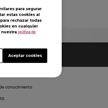
milares para segurar
ar estas cookies al
 para rechazar todas
okies en cualquier
 nuestra
política de
Garantía
Aceptar cookies
de conocimiento
AS