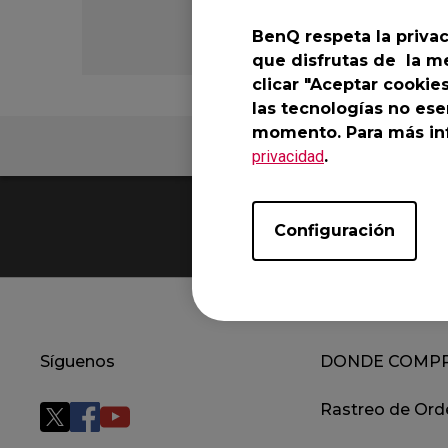
EC-CW Base de ratón
FK2
EC Base de ratón
BenQ respeta la privac
FK 
que disfrutas de la me
clicar "Aceptar cookie
las tecnologías no ese
momento. Para más inf
Preguntas Frecuente
privacidad
.
Configuración
Síguenos
DONDE COMP
Rastreo de Ord