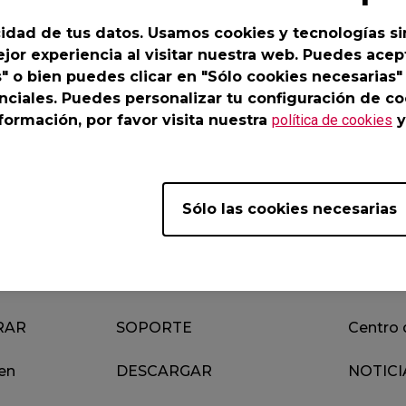
-DW Base de ratón
ZA13-DW Base de
ratón
idad de tus datos. Usamos cookies y tecnologías si
Base de ratón
ZA Base de ratón
jor experiencia al visitar nuestra web. Puedes acept
ZA-12 DW (M)
s" o bien puedes clicar en "Sólo cookies necesarias"
nciales. Puedes personalizar tu configuración de co
ormación, por favor visita nuestra
política de cookies
y
Descargar
s
Vídeos
Sólo las cookies necesarias
RAR
SOPORTE
Centro 
en
DESCARGAR
NOTICI