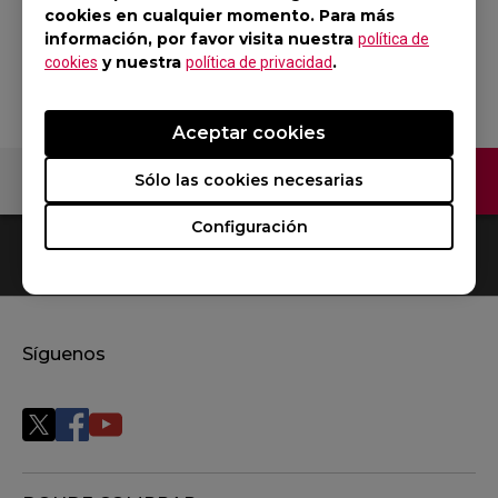
Edición Rojo
cookies en cualquier momento. Para más
información, por favor visita nuestra
política de
Volver al producto
y nuestra
.
cookies
política de privacidad
Aceptar cookies
Contáctenos
Sólo las cookies necesarias
Configuración
0
Resultados
Default
Síguenos